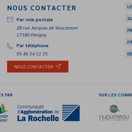
NOUS CONTACTER
LE
SU
Par voie postale
28 rue Jacques de Vaucanson
PR
17180 Périgny
FI
Par téléphone
05 46 34 12 25
D
NOUS CONTACTER
S PAR
SUR LES COMM