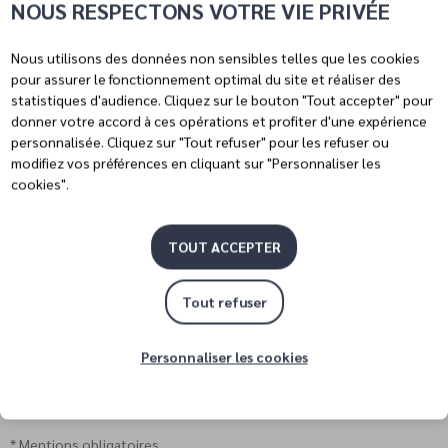
NOUS RESPECTONS VOTRE VIE PRIVÉE
Ajouter une pièce jointe
Nous utilisons des données non sensibles telles que les cookies
pour assurer le fonctionnement optimal du site et réaliser des
statistiques d'audience. Cliquez sur le bouton "Tout accepter" pour
donner votre accord à ces opérations et profiter d'une expérience
J’atteste avoir bien pris connaissance de la politique de
personnalisée. Cliquez sur "Tout refuser" pour les refuser ou
confidentialité et j'accepte que mes données soient
modifiez vos préférences en cliquant sur "Personnaliser les
transmises à ma commune afin d’apparaître dans la liste
cookies".
des personnes à contacter en cas d’alerte météo **
TOUT ACCEPTER
Tout refuser
Personnaliser les cookies
* Mentions obligatoires